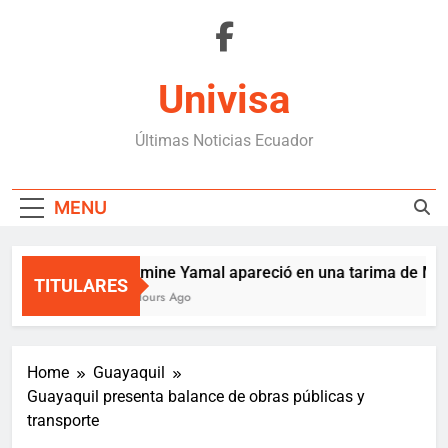
Skip
to
content
Univisa
Últimas Noticias Ecuador
MENU
Lamine Yamal apareció en una tarima de Mede
TITULARES
9 Hours Ago
Home
Guayaquil
Guayaquil presenta balance de obras públicas y
transporte