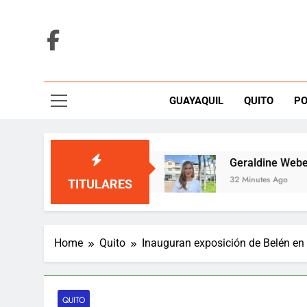
Skip
to
content
GUAYAQUIL
QUITO
PO
es de su nuevo álbum
Geraldine Weber va por l
32 Minutes Ago
TITULARES
Home
Quito
Inauguran exposición de Belén en
QUITO