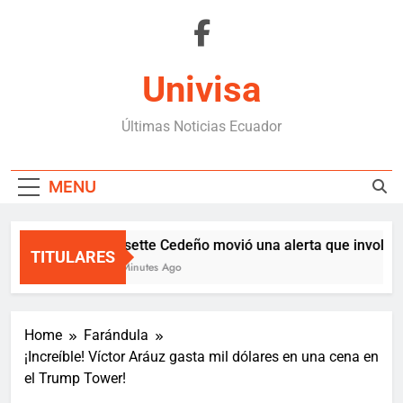
Skip
to
content
Univisa
Últimas Noticias Ecuador
MENU
Lissette Cedeño movió una alerta que involucra
TITULARES
23 Minutes Ago
Home
Farándula
¡Increíble! Víctor Aráuz gasta mil dólares en una cena en
el Trump Tower!