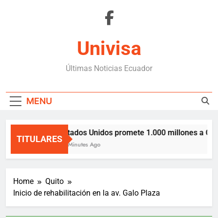
Skip
to
content
Univisa
Últimas Noticias Ecuador
MENU
Estados Unidos promete 1.000 millones a Col
TITULARES
23 Minutes Ago
Home
Quito
Inicio de rehabilitación en la av. Galo Plaza