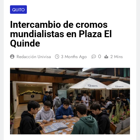
QUITO
Intercambio de cromos
mundialistas en Plaza El
Quinde
0
Redacción Univisa
3 Months Ago
2 Mins