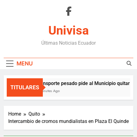
Skip
to
content
Univisa
Últimas Noticias Ecuador
MENU
Transporte pesado pide al Municipio quitar rest
TITULARES
4 Minutes Ago
Home
Quito
Intercambio de cromos mundialistas en Plaza El Quinde