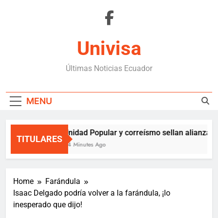
Skip
to
content
Univisa
Últimas Noticias Ecuador
MENU
Unidad Popular y correísmo sellan alianza so
TITULARES
44 Minutes Ago
Home
Farándula
Isaac Delgado podría volver a la farándula, ¡lo
inesperado que dijo!