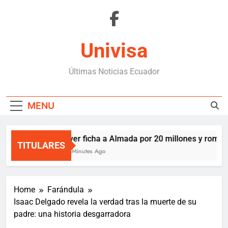
Skip
to
content
Univisa
Últimas Noticias Ecuador
MENU
River ficha a Almada por 20 millones y rompe 
TITULARES
34 Minutes Ago
Home
Farándula
Isaac Delgado revela la verdad tras la muerte de su
padre: una historia desgarradora