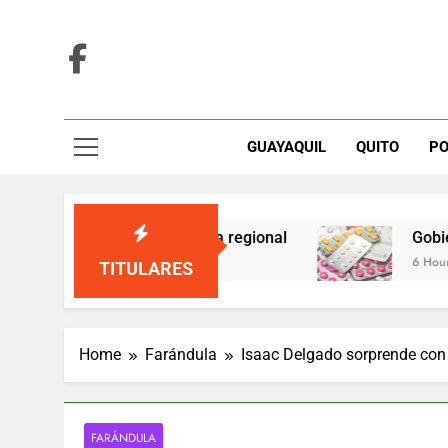
Skip
to
content
GUAYAQUIL
QUITO
PO
cusaciones de injerencia regional
Gobierno p
6 Hours Ago
TITULARES
Home
Farándula
Isaac Delgado sorprende con 
FARÁNDULA