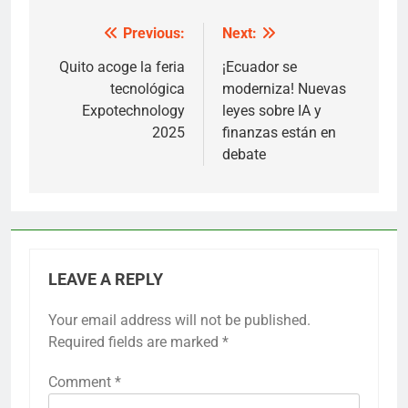
Previous:
Next:
Post
navigation
Quito acoge la feria
¡Ecuador se
tecnológica
moderniza! Nuevas
Expotechnology
leyes sobre IA y
2025
finanzas están en
debate
LEAVE A REPLY
Your email address will not be published.
Required fields are marked
*
Comment
*