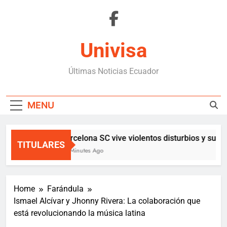
Skip
to
content
Univisa
Últimas Noticias Ecuador
MENU
Barcelona SC vive violentos disturbios y susp
TITULARES
39 Minutes Ago
Home
Farándula
Ismael Alcívar y Jhonny Rivera: La colaboración que
está revolucionando la música latina