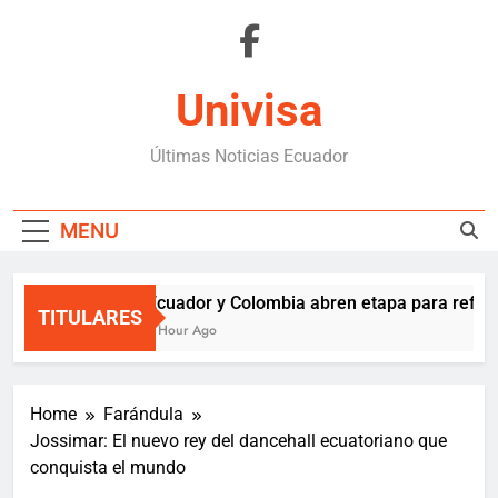
Skip
to
content
Univisa
Últimas Noticias Ecuador
MENU
Ecuador y Colombia abren etapa para reforz
TITULARES
1 Hour Ago
Home
Farándula
Jossimar: El nuevo rey del dancehall ecuatoriano que
conquista el mundo