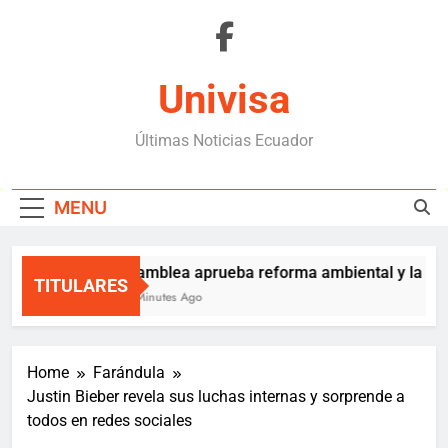
Skip
to
content
Univisa
Últimas Noticias Ecuador
MENU
Asamblea aprueba reforma ambiental y la env
TITULARES
25 Minutes Ago
Home
Farándula
Justin Bieber revela sus luchas internas y sorprende a
todos en redes sociales