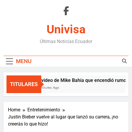
Skip
to
content
Univisa
Últimas Noticias Ecuador
MENU
El video de Mike Bahía que encendió rumores 
TITULARES
5 Minutes Ago
Home
Entretenimiento
Justin Bieber vuelve al lugar que lanzó su carrera, ¡no
creerás lo que hizo!