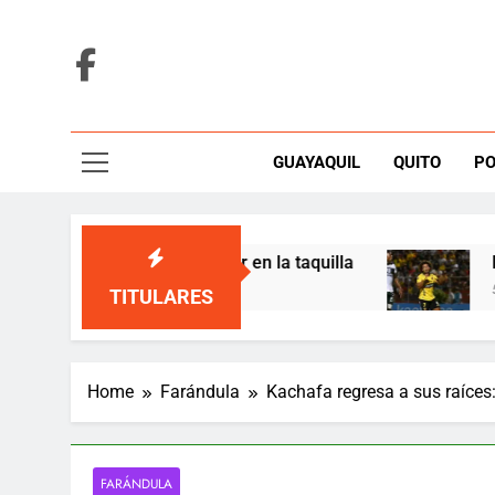
Skip
to
content
GUAYAQUIL
QUITO
PO
Nolan acaba de alcanzar en la taquilla
Liga de
54 Minute
TITULARES
Home
Farándula
Kachafa regresa a sus raíces
FARÁNDULA