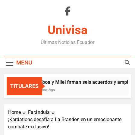
Skip
to
content
Univisa
Últimas Noticias Ecuador
MENU
Noboa y Milei firman seis acuerdos y amplían 
TITULARES
1 Hour Ago
Home
Farándula
¡Kardations desafía a La Brandon en un emocionante
combate exclusivo!