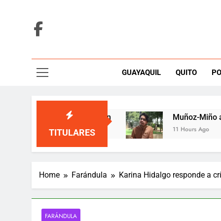
Skip
to
content
GUAYAQUIL
QUITO
PO
 una tarima de Medellín
Muñoz-Miño alerta qu
11 Hours Ago
TITULARES
Home
Farándula
Karina Hidalgo responde a cr
FARÁNDULA