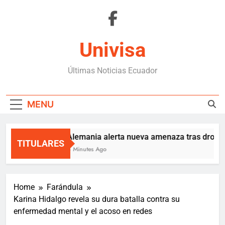
Skip
to
content
Univisa
Últimas Noticias Ecuador
MENU
Alemania alerta nueva amenaza tras dron ex
TITULARES
4 Minutes Ago
Home
Farándula
Karina Hidalgo revela su dura batalla contra su
enfermedad mental y el acoso en redes