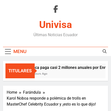
Skip
to
content
Univisa
Últimas Noticias Ecuador
MENU
Boca paga casi 2 millones anuales por Enner 
TITULARES
2 Hours Ago
Home
Farándula
Karol Noboa responde a polémica de trolls en
MasterChef Celebrity Ecuador y ¡esto es lo que dijo!