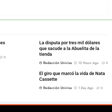
des
La disputa por tres mil dólares
que sacude a la Abuelita de la
tienda
0
Redacción Univisa
13 Hours Ago
0
El giro que marcó la vida de Nata
Cassette
Redacción Univisa
1 Day Ago
0