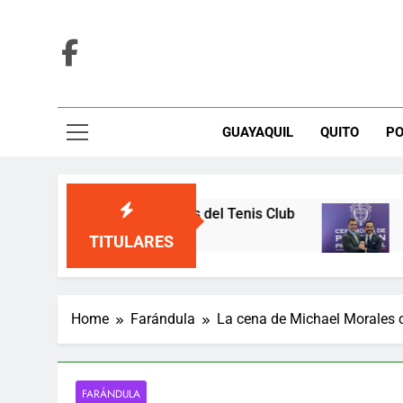
Skip
to
content
GUAYAQUIL
QUITO
PO
eza y defiende elecciones del Tenis Club
Noboa 
2 Hours
TITULARES
Home
Farándula
La cena de Michael Morales c
FARÁNDULA