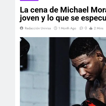
La cena de Michael Mor
joven y lo que se especu
0
Redacción Univisa
1 Month Ago
2 Mins