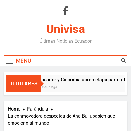
Skip
to
content
Univisa
Últimas Noticias Ecuador
MENU
Ecuador y Colombia abren etapa para reforz
TITULARES
1 Hour Ago
Home
Farándula
La conmovedora despedida de Ana Buljubasich que
emocionó al mundo