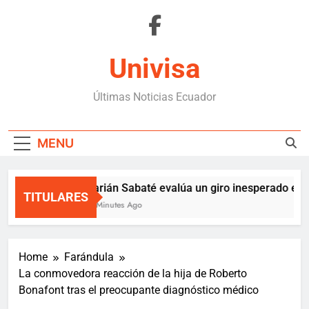
Skip
to
content
Univisa
Últimas Noticias Ecuador
MENU
Marián Sabaté evalúa un giro inesperado en te
TITULARES
36 Minutes Ago
Home
Farándula
La conmovedora reacción de la hija de Roberto
Bonafont tras el preocupante diagnóstico médico