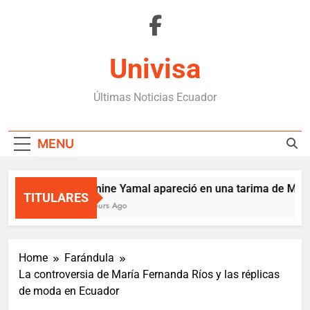
Skip
to
content
Univisa
Últimas Noticias Ecuador
MENU
Lamine Yamal apareció en una tarima de Medel
TITULARES
8 Hours Ago
Home
Farándula
La controversia de María Fernanda Ríos y las réplicas
de moda en Ecuador