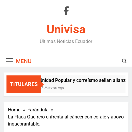
Skip
to
content
Univisa
Últimas Noticias Ecuador
MENU
Unidad Popular y correísmo sellan alianza so
TITULARES
57 Minutes Ago
Home
Farándula
La Flaca Guerrero enfrenta al cáncer con coraje y apoyo
inquebrantable.