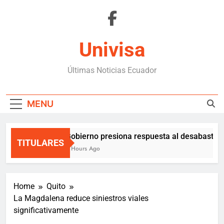
Skip
to
content
Univisa
Últimas Noticias Ecuador
MENU
Gobierno presiona respuesta al desabasteci
TITULARES
2 Hours Ago
Home
Quito
La Magdalena reduce siniestros viales
significativamente