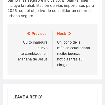
barrio más seguro e inclusivo. El plan también
incluye la rehabilitación de vías importantes para
2026, con el objetivo de consolidar un entorno
urbano seguro.
Previous:
Next:
Post
navigation
Quito inaugura
Un ícono de la
nuevo
música ecuatoriana
intercambiador en
recibe buenas
Mariana de Jesús
noticias tras su
cirugía
LEAVE A REPLY