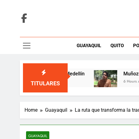
Skip
to
content
GUAYAQUIL
QUITO
PO
 en una tarima de Medellín
Muñoz-Miño alert
6 Hours Ago
TITULARES
Home
Guayaquil
La ruta que transforma la tra
GUAYAQUIL