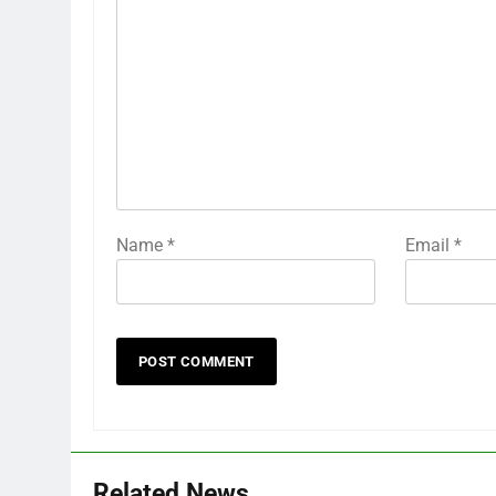
Name
*
Email
*
Related News