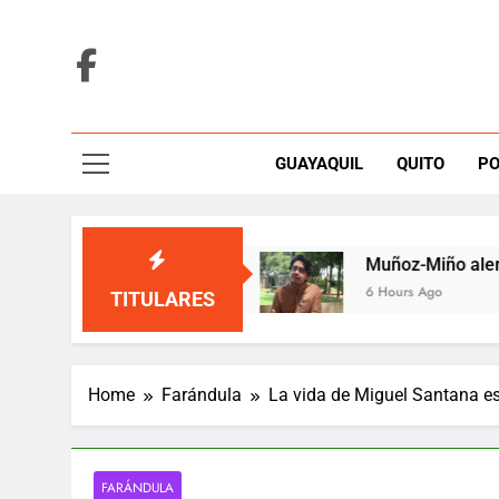
Skip
to
content
GUAYAQUIL
QUITO
PO
na tarima de Medellín
Muñoz-Miño alerta que 
6 Hours Ago
TITULARES
Home
Farándula
La vida de Miguel Santana est
FARÁNDULA