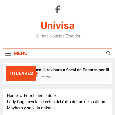
Skip
to
content
Univisa
Últimas Noticias Ecuador
MENU
Fiscalía revisará a fiscal de Pastaza por liber
TITULARES
2 Minutes Ago
Home
Entretenimiento
Lady Gaga revela secretos del éxito detrás de su álbum
Mayhem y su vida artística