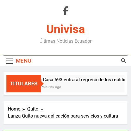
Skip
to
content
Univisa
Últimas Noticias Ecuador
MENU
La Casa 593 entra al regreso de los realities 
TITULARES
56 Minutes Ago
Home
Quito
Lanza Quito nueva aplicación para servicios y cultura