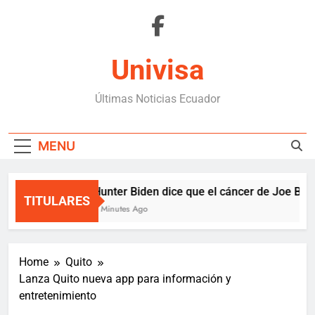
Skip
to
content
Univisa
Últimas Noticias Ecuador
MENU
Hunter Biden dice que el cáncer de Joe Bide
TITULARES
8 Minutes Ago
Home
Quito
Lanza Quito nueva app para información y
entretenimiento