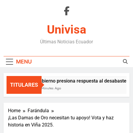
Skip
to
content
Univisa
Últimas Noticias Ecuador
MENU
Gobierno presiona respuesta al desabastecim
TITULARES
55 Minutes Ago
Home
Farándula
¡Las Damas de Oro necesitan tu apoyo! Vota y haz
historia en Viña 2025.