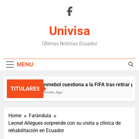
Skip
to
content
Univisa
Últimas Noticias Ecuador
MENU
Conmebol cuestiona a la FIFA tras retirar plan
TITULARES
8 Minutes Ago
Home
Farándula
Leonel Allegues sorprende con su visita a clínica de
rehabilitación en Ecuador