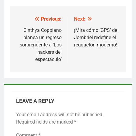
Previous:
Next:
Post
navigation
Cinthya Coppiano
¡Mira cómo ‘GPS’ de
planea un regreso
Jombriel redefine el
sorprendente a ‘Los
reggaetón moderno!
hackers del
espectáculo’
LEAVE A REPLY
Your email address will not be published.
Required fields are marked
*
Comment
*