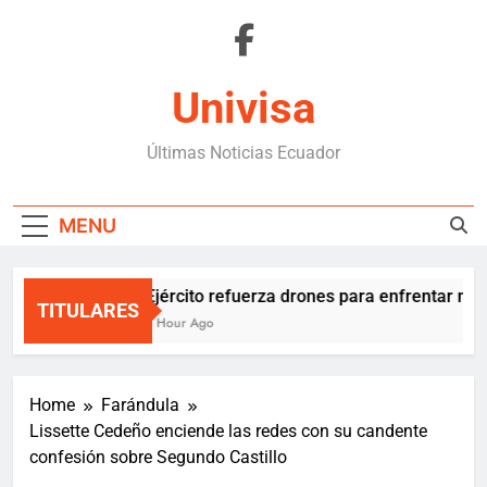
Skip
to
content
Univisa
Últimas Noticias Ecuador
MENU
Ejército refuerza drones para enfrentar mafi
TITULARES
1 Hour Ago
Home
Farándula
Lissette Cedeño enciende las redes con su candente
confesión sobre Segundo Castillo