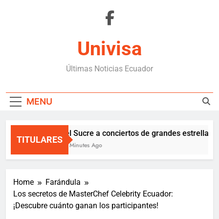
Skip
to
content
Univisa
Últimas Noticias Ecuador
MENU
Del Sucre a conciertos de grandes estrellas e
TITULARES
20 Minutes Ago
Home
Farándula
Los secretos de MasterChef Celebrity Ecuador:
¡Descubre cuánto ganan los participantes!