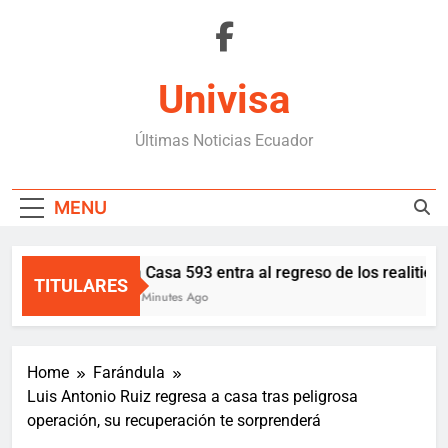
Skip
to
content
Univisa
Últimas Noticias Ecuador
MENU
La Casa 593 entra al regreso de los realities 
TITULARES
52 Minutes Ago
Home
Farándula
Luis Antonio Ruiz regresa a casa tras peligrosa
operación, su recuperación te sorprenderá