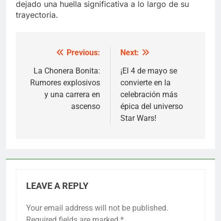
dejado una huella significativa a lo largo de su
trayectoria.
Previous:
Next:
Post
navigation
La Chonera Bonita:
¡El 4 de mayo se
Rumores explosivos
convierte en la
y una carrera en
celebración más
ascenso
épica del universo
Star Wars!
LEAVE A REPLY
Your email address will not be published.
Required fields are marked
*