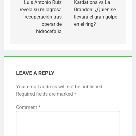
navigation
Luis Antonio Ruiz
Kardations vs La
revela su milagrosa
Brandon: ¿Quién se
recuperación tras
llevará el gran golpe
operar de
en el ring?
hidrocefalia
LEAVE A REPLY
Your email address will not be published.
Required fields are marked
*
Comment
*