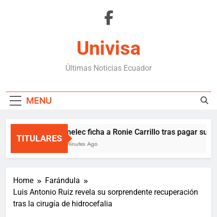
Skip
to
content
Univisa
Últimas Noticias Ecuador
MENU
Emelec ficha a Ronie Carrillo tras pagar su clá
TITULARES
5 Minutes Ago
Home
Farándula
Luis Antonio Ruiz revela su sorprendente recuperación
tras la cirugía de hidrocefalia