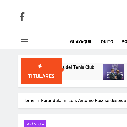
Skip
to
content
GUAYAQUIL
QUITO
PO
ueza y defiende elecciones del Tenis Club
Noboa
51 Min
TITULARES
Home
Farándula
Luis Antonio Ruiz se despide
FARÁNDULA