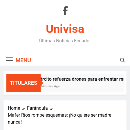
Skip
to
content
Univisa
Últimas Noticias Ecuador
MENU
Ejército refuerza drones para enfrentar mafia
TITULARES
18 Minutes Ago
Home
Farándula
Mafer Ríos rompe esquemas: ¡No quiere ser madre
nunca!