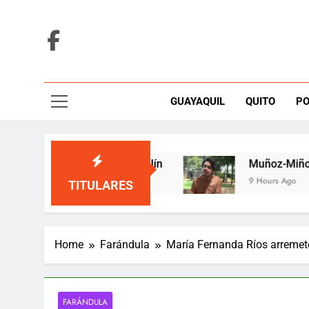
Skip
to
content
GUAYAQUIL
QUITO
PO
una tarima de Medellín
Muñoz-Miño alerta qu
9 Hours Ago
TITULARES
Home
Farándula
María Fernanda Ríos arremete
FARÁNDULA