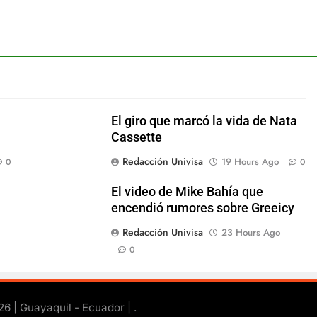
El giro que marcó la vida de Nata
Cassette
Redacción Univisa
19 Hours Ago
0
0
El video de Mike Bahía que
encendió rumores sobre Greeicy
Redacción Univisa
23 Hours Ago
0
26 | Guayaquil - Ecuador |
.