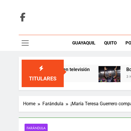
Skip
to
content
GUAYAQUIL
QUITO
PO
úa un giro inesperado en televisión
Boca pag
3 Hours Ag
TITULARES
Home
Farándula
¡María Teresa Guerrero compa
FARÁNDULA