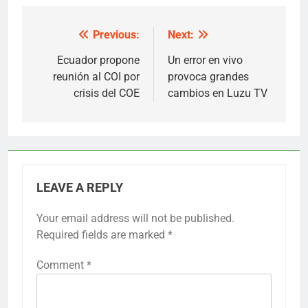
Previous:
Next:
Post
navigation
Ecuador propone
Un error en vivo
reunión al COI por
provoca grandes
crisis del COE
cambios en Luzu TV
LEAVE A REPLY
Your email address will not be published.
Required fields are marked
*
Comment
*