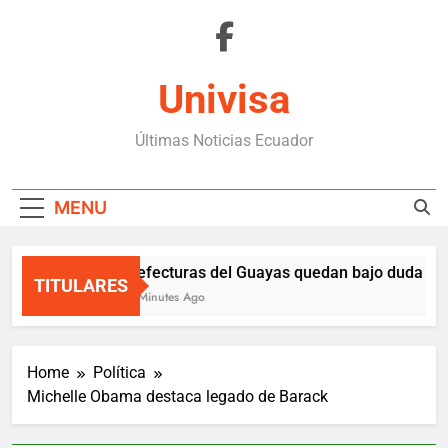
Skip
to
content
Univisa
Últimas Noticias Ecuador
MENU
Prefecturas del Guayas quedan bajo duda por v
TITULARES
19 Minutes Ago
Home
Política
Michelle Obama destaca legado de Barack