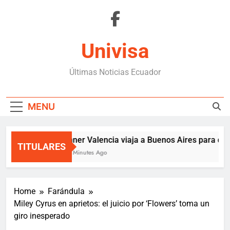
Skip
to
content
Univisa
Últimas Noticias Ecuador
MENU
Enner Valencia viaja a Buenos Aires para cerr
TITULARES
57 Minutes Ago
Home
Farándula
Miley Cyrus en aprietos: el juicio por ‘Flowers’ toma un
giro inesperado