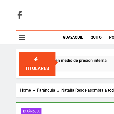
Skip
to
content
GUAYAQUIL
QUITO
PO
enuncia a Barcelona SC en medio de presión interna
TITULARES
Home
Farándula
Natalia Regge asombra a todo
FARÁNDULA