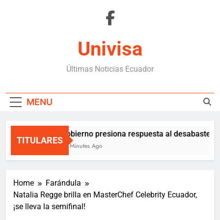
Skip
to
content
Univisa
Últimas Noticias Ecuador
MENU
Gobierno presiona respuesta al desabastecim
TITULARES
39 Minutes Ago
Home
Farándula
Natalia Regge brilla en MasterChef Celebrity Ecuador,
¡se lleva la semifinal!