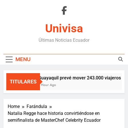
Skip
to
content
Univisa
Últimas Noticias Ecuador
MENU
Guayaquil prevé mover 243.000 viajeros en f
TITULARES
1 Hour Ago
Home
Farándula
Natalia Regge hace historia convirtiéndose en
semifinalista de MasterChef Celebrity Ecuador