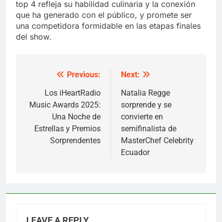
top 4 refleja su habilidad culinaria y la conexión
que ha generado con el público, y promete ser
una competidora formidable en las etapas finales
del show.
Previous:
Next:
Post
navigation
Los iHeartRadio
Natalia Regge
Music Awards 2025:
sorprende y se
Una Noche de
convierte en
Estrellas y Premios
semifinalista de
Sorprendentes
MasterChef Celebrity
Ecuador
LEAVE A REPLY