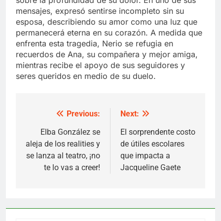
mensajes, expresó sentirse incompleto sin su
esposa, describiendo su amor como una luz que
permanecerá eterna en su corazón. A medida que
enfrenta esta tragedia, Nerio se refugia en
recuerdos de Ana, su compañera y mejor amiga,
mientras recibe el apoyo de sus seguidores y
seres queridos en medio de su duelo.
Previous:
Next:
Post
navigation
Elba González se
El sorprendente costo
aleja de los realities y
de útiles escolares
se lanza al teatro, ¡no
que impacta a
te lo vas a creer!
Jacqueline Gaete