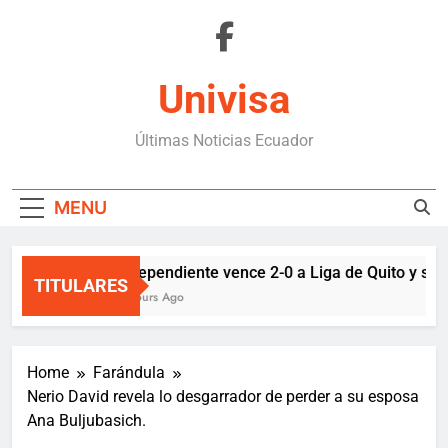
Skip
to
content
Univisa
Últimas Noticias Ecuador
MENU
Independiente vence 2-0 a Liga de Quito y sigue
TITULARES
2 Hours Ago
Home
Farándula
Nerio David revela lo desgarrador de perder a su esposa
Ana Buljubasich.