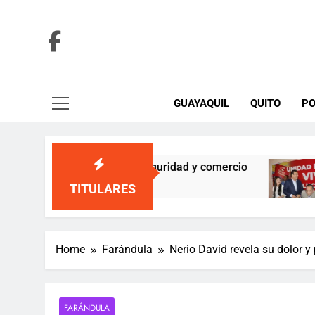
Skip
to
content
GUAYAQUIL
QUITO
PO
etapa para reforzar seguridad y comercio
Uni
5 H
TITULARES
Home
Farándula
Nerio David revela su dolor y
FARÁNDULA