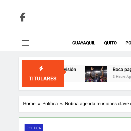
Skip
to
content
GUAYAQUIL
QUITO
PO
o inesperado en televisión
Boca paga casi 2 
3 Hours Ago
TITULARES
Home
Política
Noboa agenda reuniones clave
POLÍTICA