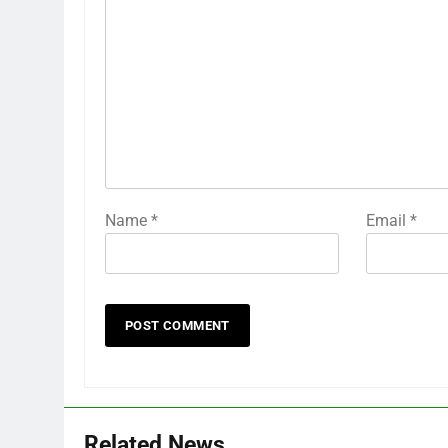
Name
*
Email
*
Related News