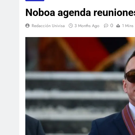
Noboa agenda reunione
0
Redacción Univisa
3 Months Ago
1 Mins