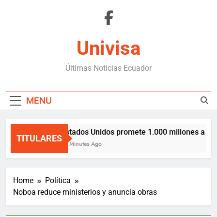
Skip
to
content
Univisa
Últimas Noticias Ecuador
MENU
Estados Unidos promete 1.000 millones a Col
TITULARES
17 Minutes Ago
Home
Política
Noboa reduce ministerios y anuncia obras