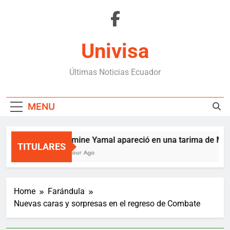
Skip
to
content
Univisa
Últimas Noticias Ecuador
MENU
Lamine Yamal apareció en una tarima de Mede
TITULARES
1 Hour Ago
Home
Farándula
Nuevas caras y sorpresas en el regreso de Combate