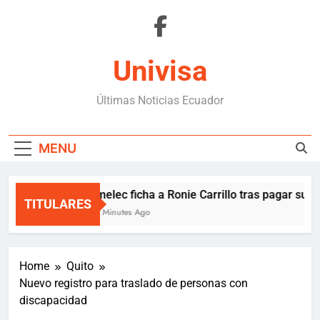
Skip
to
content
Univisa
Últimas Noticias Ecuador
MENU
Emelec ficha a Ronie Carrillo tras pagar su cl
TITULARES
14 Minutes Ago
Home
Quito
Nuevo registro para traslado de personas con
discapacidad