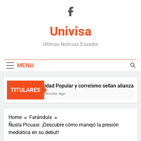
Skip
to
content
Univisa
Últimas Noticias Ecuador
MENU
Unidad Popular y correísmo sellan alianza sol
TITULARES
36 Minutes Ago
Home
Farándula
Ñusta Picuasi: ¡Descubre cómo manejó la presión
mediática en su debut!